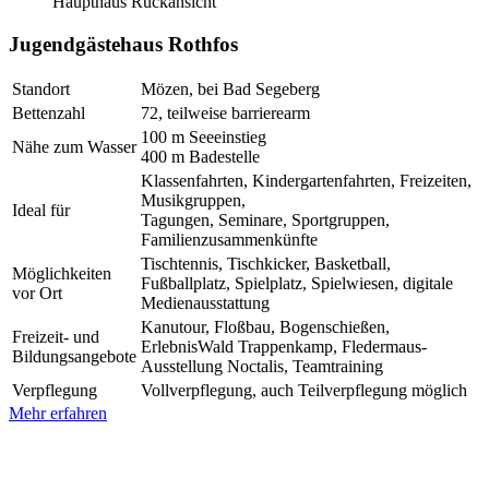
Haupthaus Rückansicht
Jugendgästehaus Rothfos
Standort
Mözen, bei Bad Segeberg
Bettenzahl
72, teilweise barrierearm
100 m Seeeinstieg
Nähe zum Wasser
400 m Badestelle
Klassenfahrten, Kindergartenfahrten, Freizeiten,
Musikgruppen,
Ideal für
Tagungen, Seminare, Sportgruppen,
Familienzusammenkünfte
Tischtennis, Tischkicker, Basketball,
Möglichkeiten
Fußballplatz, Spielplatz, Spielwiesen, digitale
vor Ort
Medienausstattung
Kanutour, Floßbau, Bogenschießen,
Freizeit- und
ErlebnisWald Trappenkamp, Fledermaus-
Bildungsangebote
Ausstellung Noctalis, Teamtraining
Verpflegung
Vollverpflegung, auch Teilverpflegung möglich
Mehr erfahren