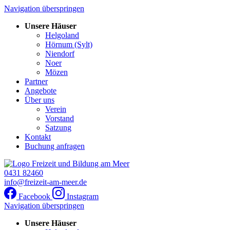
Navigation überspringen
Unsere Häuser
Helgoland
Hörnum (Sylt)
Niendorf
Noer
Mözen
Partner
Angebote
Über uns
Verein
Vorstand
Satzung
Kontakt
Buchung anfragen
0431 82460
info@freizeit-am-meer.de
Facebook
Instagram
Navigation überspringen
Unsere Häuser