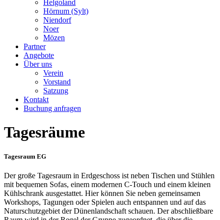
Helgoland
Hörnum (Sylt)
Niendorf
Noer
Mözen
Partner
Angebote
Über uns
Verein
Vorstand
Satzung
Kontakt
Buchung anfragen
Tagesräume
Tagesraum EG
Der große Tagesraum in Erdgeschoss ist neben Tischen und Stühlen
mit bequemen Sofas, einem modernen C-Touch und einem kleinen
Kühlschrank ausgestattet. Hier können Sie neben gemeinsamen
Workshops, Tagungen oder Spielen auch entspannen und auf das
Naturschutzgebiet der Dünenlandschaft schauen. Der abschließbare
Raum wird in der Regel der Gruppe zugeordnet, die über die