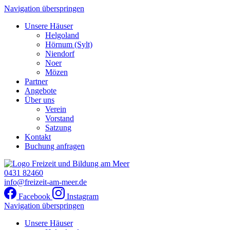
Navigation überspringen
Unsere Häuser
Helgoland
Hörnum (Sylt)
Niendorf
Noer
Mözen
Partner
Angebote
Über uns
Verein
Vorstand
Satzung
Kontakt
Buchung anfragen
0431 82460
info@freizeit-am-meer.de
Facebook
Instagram
Navigation überspringen
Unsere Häuser